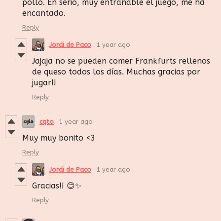
pollo. En serio, muy entrañable el juego, me ha
encantado.
Reply
Jordi de Paco
1 year ago
Jajaja no se pueden comer Frankfurts rellenos
de queso todos los días. Muchas gracias por
jugar!!
Reply
cqto
1 year ago
Muy muy bonito <3
Reply
Jordi de Paco
1 year ago
Gracias!! 😊✨
Reply